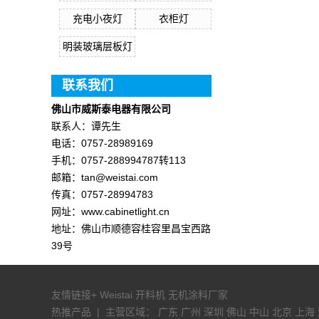
充电小夜灯
衣柜灯
明装玻璃层板灯
联系我们
佛山市威斯泰电器有限公司
联系人：谭先生
电话：0757-28989169
手机：0757-288994787转113
邮箱：tan@weistai.com
传真：0757-28994783
网址：www.cabinetlight.cn
地址：佛山市顺德容桂容里昌宝西路
39号
友情链接+
Weistai
开料机
无机涂料厂家
热推产品
| 主营区域：
广东
广州
深圳
佛山
中山
北京
上海