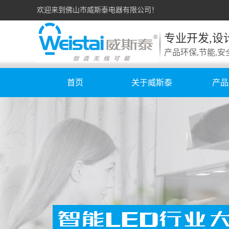
欢迎来到佛山市威斯泰电器有限公司！
专业开发,设
产品环保,节能,安
首页
关于威斯泰
产品
公司简介
充
荣誉证书
橱柜
企业文化
电
公司场景
接
威斯泰VI形象
层
卫
智