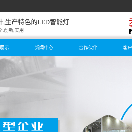
计,生产特色的LED智能灯
全,创新,实用
展示
新闻中心
合作伙伴
客
电灯
公司新闻
合作伙伴
国外
衣柜灯
行业新闻
公
池灯
技术知识
线灯
板灯
浴灯
能镜