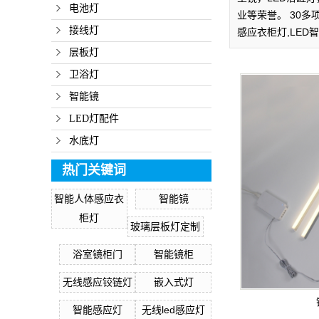
电池灯
业等荣誉。 30多
接线灯
感应衣柜灯,LED
层板灯
卫浴灯
智能镜
LED灯配件
水底灯
热门关键词
智能人体感应衣
智能镜
柜灯
玻璃层板灯定制
浴室镜柜门
智能镜柜
无线感应铰链灯
嵌入式灯
智能感应灯
无线led感应灯