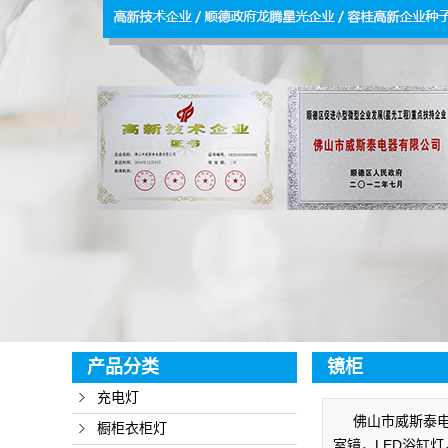
LED
水
产品分类
镜柜
充电灯
佛山市威斯泰电
橱柜衣柜灯
室镜，LED浴缸灯