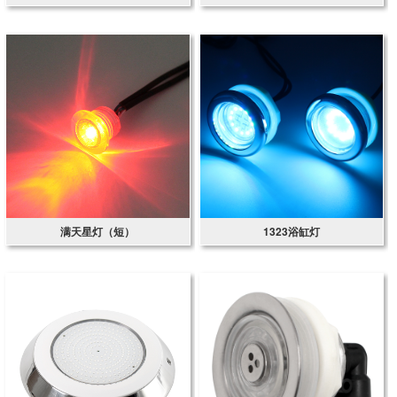
满天星灯（短）
1323浴缸灯