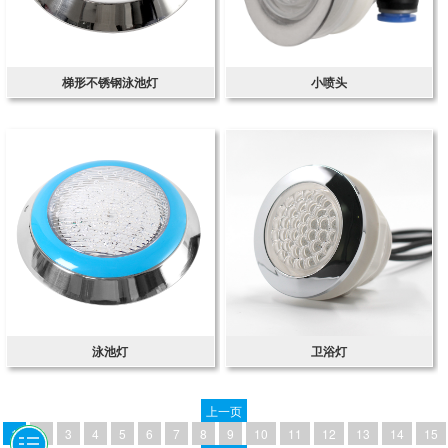
梯形不锈钢泳池灯
小喷头
泳池灯
卫浴灯
上一页
1
2
3
4
5
6
7
8
9
10
11
12
13
14
15