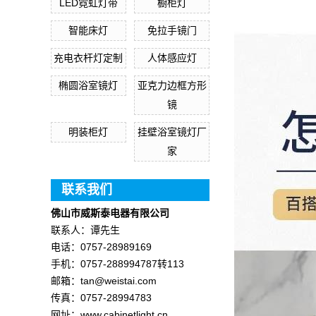
LED霓虹灯带
橱柜灯
智能床灯
免拉手镜门
充电衣杆灯定制
人体感应灯
椭圆浴室镜灯
亚克力边框方形
镜
明装柜灯
挂壁浴室镜灯厂
家
联系我们
佛山市威斯泰电器有限公司
联系人：谭先生
电话：0757-28989169
手机：0757-288994787转113
邮箱：tan@weistai.com
传真：0757-28994783
网址：www.cabinetlight.cn