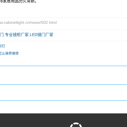
持家居用品历久常新。
abinetlight.cn/news/502.html
镜门
,
专业镜柜厂家
,
LED镜门厂家
柜灯
怎么保养维修