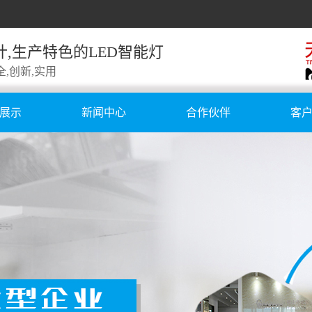
计,生产特色的LED智能灯
全,创新,实用
展示
新闻中心
合作伙伴
客
电灯
公司新闻
合作伙伴
国外
衣柜灯
行业新闻
公
池灯
技术知识
线灯
板灯
浴灯
能镜