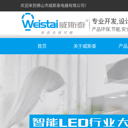
欢迎来到佛山市威斯泰电器有限公司！
专业开发,设
产品环保,节能,安
首页
关于威斯泰
产品
公司简介
充
荣誉证书
橱柜
企业文化
电
公司场景
接
威斯泰VI形象
层
卫
智